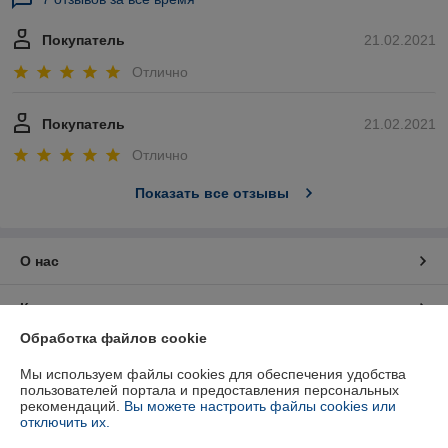
Покупатель
21.02.2021
Отлично
Покупатель
21.02.2021
Отлично
Показать все отзывы
О нас
Контакты
Обработка файлов cookie
Доставка и оплата
Мы используем файлы cookies для обеспечения удобства
пользователей портала и предоставления персональных
График работы
рекомендаций.
Вы можете настроить файлы cookies или
отключить их.