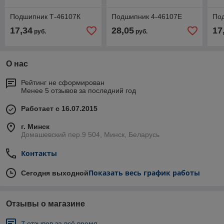
Подшипник Т-46107К
Подшипник 4-46107Е
По
17,34
28,05
17
руб.
руб.
О нас
Рейтинг не сформирован
Менее 5 отзывов за последний год
Работает с 16.07.2015
г. Минск
Домашевский пер.9 504, Минск, Беларусь
Контакты
Показать весь график работы
Сегодня выходной
Отзывы о магазине
7 отзывов за всё время