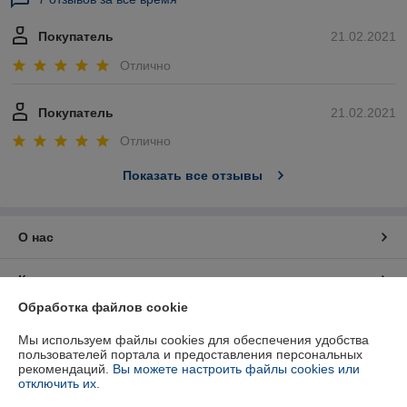
Покупатель
21.02.2021
Отлично
Покупатель
21.02.2021
Отлично
Показать все отзывы
О нас
Контакты
Обработка файлов cookie
Доставка и оплата
Мы используем файлы cookies для обеспечения удобства
пользователей портала и предоставления персональных
График работы
рекомендаций.
Вы можете настроить файлы cookies или
отключить их.