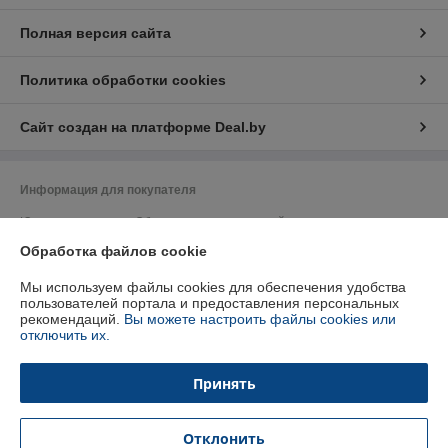
Полная версия сайта
Политика обработки cookies
Сайт создан на платформе Deal.by
Информация для покупателя
Юридическое лицо:
Общество с ограниченной ответственностью
"Плунжер"
Обработка файлов cookie
220036, РБ, г.Минск, пер.Домашевский, 9-504
Регистрационный номер ЕГР: 192500553
Мы используем файлы cookies для обеспечения удобства
пользователей портала и предоставления персональных
УНП: 192500553
рекомендаций.
Вы можете настроить файлы cookies или
отключить их.
Регистрационный орган: Минский Горисполком
Дата регистрации компании: 02.07.2015
Принять
Ссылка на свидетельство/лицензию
Отклонить
Местонахождение книги жалоб и предложений: Домашевский пер.9