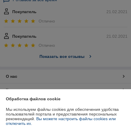
Покупатель
21.02.2021
Отлично
Покупатель
21.02.2021
Отлично
Показать все отзывы
О нас
Контакты
Обработка файлов cookie
Доставка и оплата
Мы используем файлы cookies для обеспечения удобства
пользователей портала и предоставления персональных
График работы
рекомендаций.
Вы можете настроить файлы cookies или
отключить их.