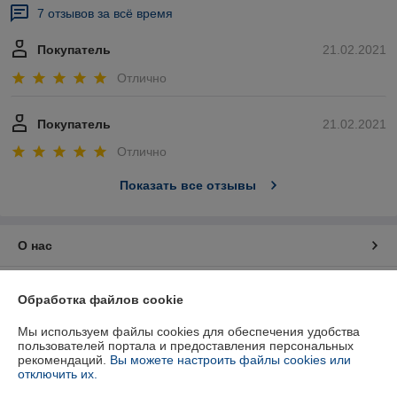
7 отзывов за всё время
Покупатель
21.02.2021
Отлично
Покупатель
21.02.2021
Отлично
Показать все отзывы
О нас
Контакты
Обработка файлов cookie
Доставка и оплата
Мы используем файлы cookies для обеспечения удобства
пользователей портала и предоставления персональных
рекомендаций.
Вы можете настроить файлы cookies или
График работы
отключить их.