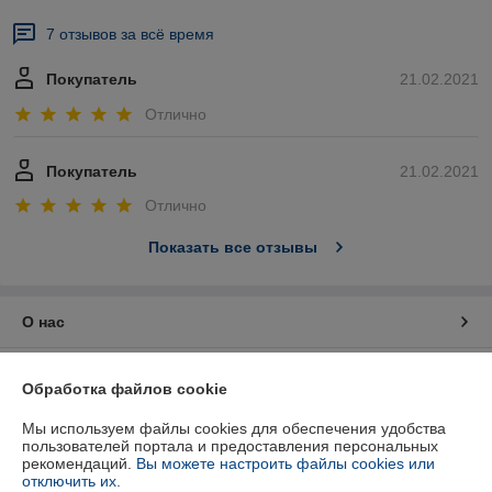
7 отзывов за всё время
Покупатель
21.02.2021
Отлично
Покупатель
21.02.2021
Отлично
Показать все отзывы
О нас
Контакты
Обработка файлов cookie
Доставка и оплата
Мы используем файлы cookies для обеспечения удобства
пользователей портала и предоставления персональных
рекомендаций.
Вы можете настроить файлы cookies или
График работы
отключить их.