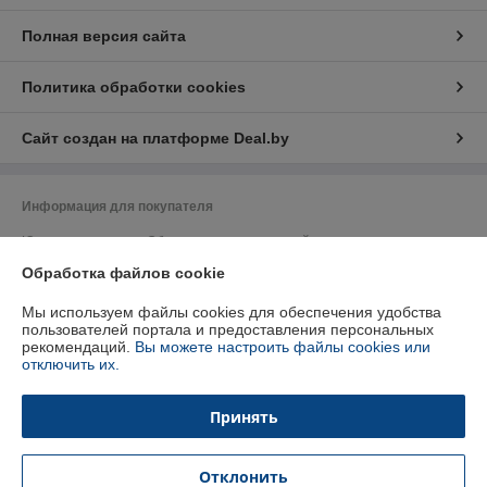
Полная версия сайта
Политика обработки cookies
Сайт создан на платформе Deal.by
Информация для покупателя
Юридическое лицо:
Общество с ограниченной ответственностью
"Плунжер"
Обработка файлов cookie
220036, РБ, г.Минск, пер.Домашевский, 9-504
Регистрационный номер ЕГР: 192500553
Мы используем файлы cookies для обеспечения удобства
пользователей портала и предоставления персональных
УНП: 192500553
рекомендаций.
Вы можете настроить файлы cookies или
отключить их.
Регистрационный орган: Минский Горисполком
Дата регистрации компании: 02.07.2015
Принять
Ссылка на свидетельство/лицензию
Отклонить
Местонахождение книги жалоб и предложений: Домашевский пер.9