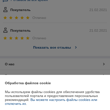
Покупатель
21.02.2021
Отлично
Покупатель
21.02.2021
Отлично
Показать все отзывы
О нас
Контакты
Обработка файлов cookie
Доставка и оплата
Мы используем файлы cookies для обеспечения удобства
пользователей портала и предоставления персональных
График работы
рекомендаций.
Вы можете настроить файлы cookies или
отключить их.