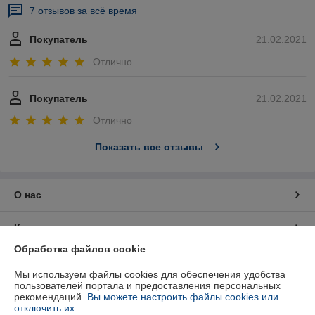
7 отзывов за всё время
Покупатель
21.02.2021
Отлично
Покупатель
21.02.2021
Отлично
Показать все отзывы
О нас
Контакты
Обработка файлов cookie
Доставка и оплата
Мы используем файлы cookies для обеспечения удобства
пользователей портала и предоставления персональных
График работы
рекомендаций.
Вы можете настроить файлы cookies или
отключить их.