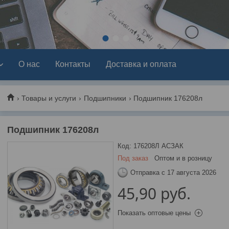
1
2
3
О нас
Контакты
Доставка и оплата
Товары и услуги
Подшипники
Подшипник 176208л
Подшипник 176208л
Код:
176208Л АСЗАК
Под заказ
Оптом и в розницу
Отправка с 17 августа 2026
45,90
руб.
Показать оптовые цены