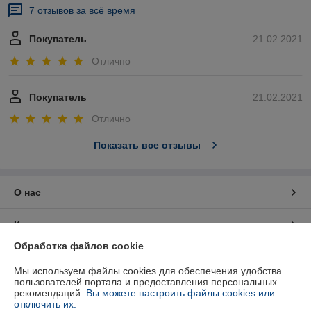
7 отзывов за всё время
Покупатель
21.02.2021
Отлично
Покупатель
21.02.2021
Отлично
Показать все отзывы
О нас
Контакты
Обработка файлов cookie
Доставка и оплата
Мы используем файлы cookies для обеспечения удобства
пользователей портала и предоставления персональных
График работы
рекомендаций.
Вы можете настроить файлы cookies или
отключить их.