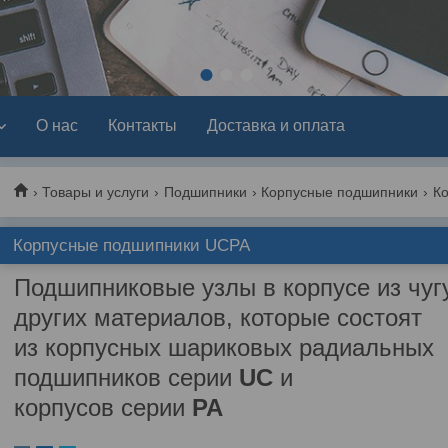
1
2
3
О нас
Контакты
Доставка и оплата
Товары и услуги
Подшипники
Корпусные подшипники
К
Корпусные подшипники UCPA
Подшипниковые узлы в корпусе из чуг
других материалов, которые состоят
из корпусных шариковых радиальных
подшипников серии
UС
и
корпусов серии
PA