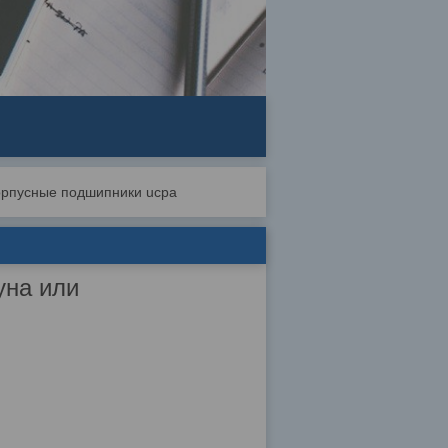
орпусные подшипники ucpa
уна или