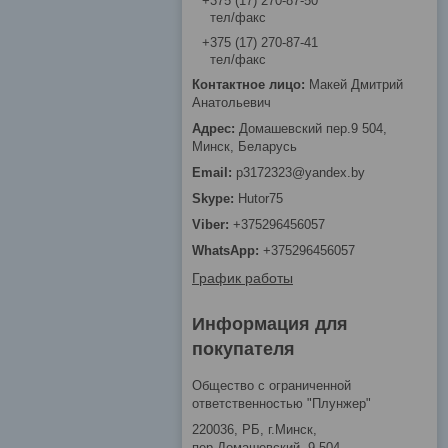
+375 (17) 270-87-50
тел/факс
+375 (17) 270-87-41
тел/факс
Макей Дмитрий
Анатольевич
Домашевский пер.9 504,
Минск, Беларусь
p3172323@yandex.by
Hutor75
+375296456057
+375296456057
График работы
Информация для
покупателя
Общество с ограниченной
ответственностью "Плунжер"
220036, РБ, г.Минск,
пер.Домашевский, 9-504